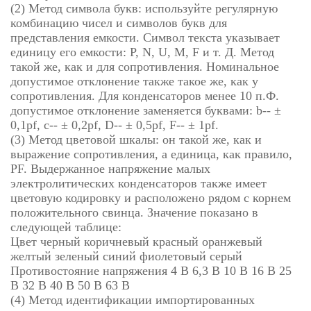
(2) Метод символа букв: используйте регулярную
комбинацию чисел и символов букв для
представления емкости. Символ текста указывает
единицу его емкости: P, N, U, M, F и т. Д. Метод
такой же, как и для сопротивления. Номинальное
допустимое отклонение также такое же, как у
сопротивления. Для конденсаторов менее 10 п.Ф.
допустимое отклонение заменяется буквами: b-- ±
0,1pf, c-- ± 0,2pf, D-- ± 0,5pf, F-- ± 1pf.
(3) Метод цветовой шкалы: он такой же, как и
выражение сопротивления, а единица, как правило,
PF. Выдержанное напряжение малых
электролитических конденсаторов также имеет
цветовую кодировку и расположено рядом с корнем
положительного свинца. Значение показано в
следующей таблице:
Цвет черный коричневый красный оранжевый
желтый зеленый синий фиолетовый серый
Противостояние напряжения 4 В 6,3 В 10 В 16 В 25
В 32 В 40 В 50 В 63 В
(4) Метод идентификации импортированных