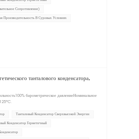
овый Конденсатор Герметичный
вательное Сопротивление)
ая Производительность В Суровых Условиях
етического танталового конденсатора,
бильность100% барометрическое давлениеНоминальное
125°C.
тор
Танталовый Конденсатор Сверхвысокой Энергии
овый Конденсатор Герметичный
Конденсатор