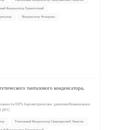
тор
Танталовый Конденсатор Сверхвысокой Энергии
овый Конденсатор Герметичный
денсатор
Конденсатор Фонарика
етического танталового конденсатора,
бильность100% барометрическое давлениеНоминальное
125°C.
тор
Танталовый Конденсатор Сверхвысокой Энергии