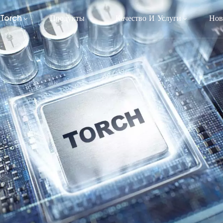
 Torch
Продукты
Качество И Услуги
Нов