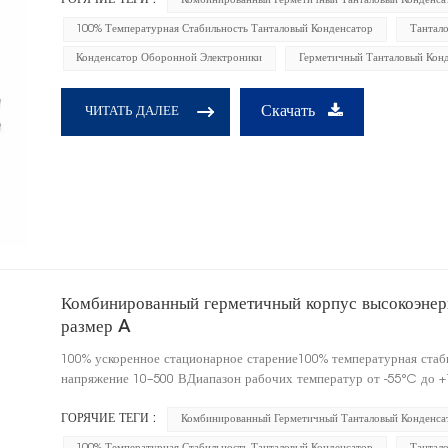
Комбинированный Герметичный Танталовый Конденса
100% Температурная Стабильность Танталовый Конденсатор
Тантал
Конденсатор Оборонной Электроники
Герметичный Танталовый Кон
Скачать
ЧИТАТЬ ДАЛЕЕ
Комбинированный герметичный корпус высокоэнерг
размер A
100% ускоренное стационарное старение100% температурная ста
напряжение 10–500 ВДиапазон рабочих температур от -55°C до +
ГОРЯЧИЕ ТЕГИ :
Комбинированный Герметичный Танталовый Конденса