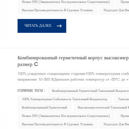
Низкое ESR (эквивалентное Последовательное Сопротивление)
Приме
Высокая Производительность В Суровых Условиях
Подходит Для Им
ЧИТАТЬ ДАЛЕЕ
Комбинированный герметичный корпус высокоэнерг
размер C
100% ускоренное стационарное старение100% температурная ста
напряжение 10–500 ВДиапазон рабочих температур от -55°C до +
ГОРЯЧИЕ ТЕГИ :
Комбинированный Герметичный Танталовый Конденса
100% Температурная Стабильность Танталовый Конденсатор
Тантал
Комбинированный Герметичный
Высокоэнергетический Танталовый 
Низкое ESR (эквивалентное Последовательное Сопротивление)
Приме
Высокая Производительность В Суровых Условиях
Подходит Для Им