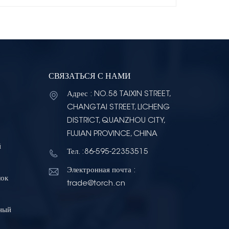
СВЯЗАТЬСЯ С НАМИ
Адрес : NO.58 TAIXIN STREET,
CHANGTAI STREET, LICHENG
DISTRICT, QUANZHOU CITY,
FUJIAN PROVINCE, CHINA
й
Тел. :86-595-22353515
Электронная почта :
лок
trade@torch.cn
ный