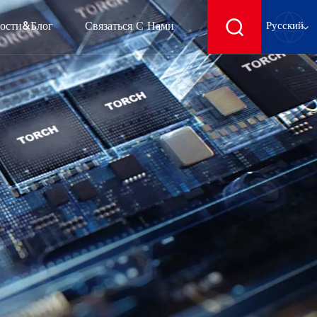
ости&блог
Связаться С Нами
Русский
English
français
Deutsch
español
русский