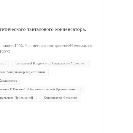
етического танталового конденсатора,
бильность100% барометрическое давлениеНоминальное
125°C.
тор
Танталовый Конденсатор Сверхвысокой Энергии
овый Конденсатор Герметичный
Конденсатор
нение В Военной И Аэрокосмической Промышленности
пульсных Приложений
Конденсатор Фонарика