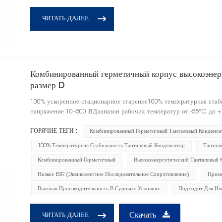
ЧИТАТЬ ДАЛЕЕ
Комбинированный герметичный корпус высокоэнерг
размер D
100% ускоренное стационарное старение100% температурная ста
напряжение 10–500 ВДиапазон рабочих температур от -55°C до +
ГОРЯЧИЕ ТЕГИ :
Комбинированный Герметичный Танталовый Конденса
100% Температурная Стабильность Танталовый Конденсатор
Тантал
Комбинированный Герметичный
Высокоэнергетический Танталовый 
Низкое ESR (эквивалентное Последовательное Сопротивление)
Приме
Высокая Производительность В Суровых Условиях
Подходит Для Им
Скачать
ЧИТАТЬ ДАЛЕЕ