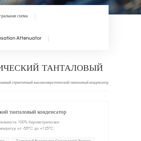
гральная схема
sation Attenuator
ИЧЕСКИЙ ТАНТАЛОВЫЙ
анный герметичный высокоэнергетический танталовый конденсатор
кий танталовый конденсатор
бильность 100% барометрическое
мператур от -55°C до +125°C.