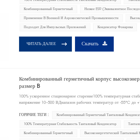
100% Температурная Стабильность Танталовый Конденсатор
Тантал
Комбинированный Герметичный
Низкое ESR (эквивалентное Последо
Применение В Военной И Аэрокосмической Промышленности
Высок
Подходит Для Импульсных Приложений
Конденсатор Фонарика
Скачать
ЧИТАТЬ ДАЛЕЕ
Комбинированный герметичный корпус высокоэнерг
размер B
100% ускоренное стационарное старение100% температурная ста
напряжение 10–500 ВДиапазон рабочих температур от -55°C до +
ГОРЯЧИЕ ТЕГИ :
Комбинированный Герметичный Танталовый Конденса
100% Температурная Стабильность Танталовый Конденсатор
Тантал
Комбинированный Герметичный
Высокоэнергетический Танталовый 