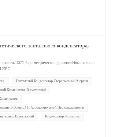
етического танталового конденсатора,
бильность100% барометрическое давлениеНоминальное
125°C.
тор
Танталовый Конденсатор Сверхвысокой Энергии
овый Конденсатор Герметичный
Конденсатор
нение В Военной И Аэрокосмической Промышленности
пульсных Приложений
Конденсатор Фонарика