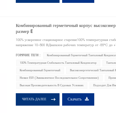
Комбинированный герметичный корпус высокоэнерг
размер E
100% ускоренное стационарное старение100% температурная ста
напряжение 10–500 ВДиапазон рабочих температур от -55°C до +
ГОРЯЧИЕ ТЕГИ :
Комбинированный Герметичный Танталовый Конденса
100% Температурная Стабильность Танталовый Конденсатор
Тантал
Комбинированный Герметичный
Высокоэнергетический Танталовый 
Низкое ESR (эквивалентное Последовательное Сопротивление)
Приме
Высокая Производительность В Суровых Условиях
Подходит Для Им
Скачать
ЧИТАТЬ ДАЛЕЕ