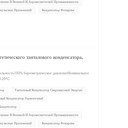
нение В Военной И Аэрокосмической Промышленности
пульсных Приложений
Конденсатор Фонарика
етического танталового конденсатора,
бильность100% барометрическое давлениеНоминальное
125°C.
тор
Танталовый Конденсатор Сверхвысокой Энергии
овый Конденсатор Герметичный
Конденсатор
нение В Военной И Аэрокосмической Промышленности
пульсных Приложений
Конденсатор Фонарика