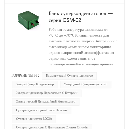
Банк суперконденсаторов —
серия CSM-02
Рабочая температура зазвонилаe от
-40°С до +70°СБольшая емкость для
высокой плотности энергииВнутренний с
высоконадежным чипом мониторинга
одного напряженияВысокоэффективная
одиночная схема защиты от
перенапряженияКастомизация принята
ГОРЯЧИЕ ТЕГИ :
Коммерческий Суперконденсатор
Ультра Супер Конденсатор
Углеродный Суперконденсатор
Ультраконденсатор Параллельно С Батареей
Электрический Двухслойный Конденсатор
Суперконденсаторный Блок Питания
Суперконденсатор 3000ф
Суперконденсаторы С Длительным Сроком Службы