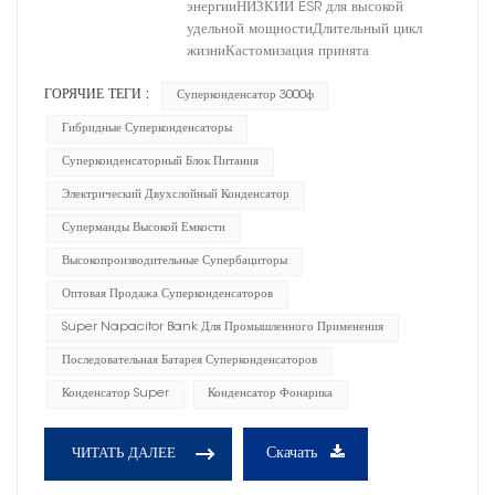
энергииНИЗКИЙ ESR для высокой
удельной мощностиДлительный цикл
жизниКастомизация принята
ГОРЯЧИЕ ТЕГИ :
Суперконденсатор 3000ф
Гибридные Суперконденсаторы
Суперконденсаторный Блок Питания
Электрический Двухслойный Конденсатор
Суперманды Высокой Емкости
Высокопроизводительные Супербациторы
Оптовая Продажа Суперконденсаторов
Super Napacitor Bank Для Промышленного Применения
Последовательная Батарея Суперконденсаторов
Конденсатор Super
Конденсатор Фонарика
Скачать
ЧИТАТЬ ДАЛЕЕ