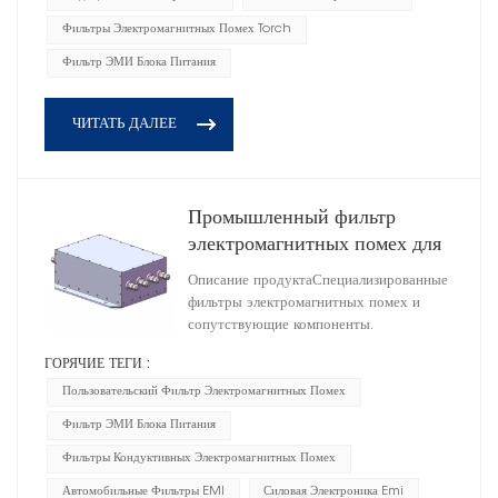
Фильтры Электромагнитных Помех Torch
Фильтр ЭМИ Блока Питания
ЧИТАТЬ ДАЛЕЕ
Промышленный фильтр
электромагнитных помех для
фонаря AC220V/250V
Описание продуктаСпециализированные
3.5MA HD3A44050R0M(A)
фильтры электромагнитных помех и
сопутствующие компоненты.
ГОРЯЧИЕ ТЕГИ :
Пользовательский Фильтр Электромагнитных Помех
Фильтр ЭМИ Блока Питания
Фильтры Кондуктивных Электромагнитных Помех
Автомобильные Фильтры EMI
Силовая Электроника Emi