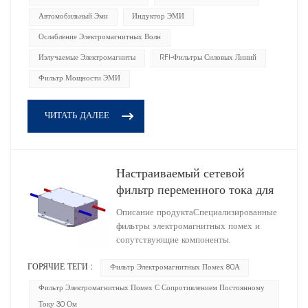
Автомобильный Эми
Индуктор ЭМИ
Ослабление Электромагнитных Волн
Излучаемые Электромагниты
RFI-Фильтры Силовых Линий
Фильтр Мощности ЭМИ
ЧИТАТЬ ДАЛЕЕ
Настраиваемый сетевой
фильтр переменного тока для
промышленного и
Описание продуктаСпециализированные
медицинского применения
фильтры электромагнитных помех и
HD1A25080R0X(A)
сопутствующие компоненты.
ГОРЯЧИЕ ТЕГИ :
Фильтр Электромагнитных Помех 80А
Фильтр Электромагнитных Помех С Сопротивлением Постоянному
Току 30 Ом