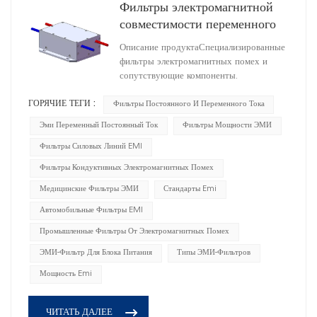
Фильтры электромагнитной
совместимости переменного
тока для фонарей
Описание продуктаСпециализированные
HD1A25060R0X(A)
фильтры электромагнитных помех и
DC1500/AC1500
сопутствующие компоненты.
ГОРЯЧИЕ ТЕГИ :
Фильтры Постоянного И Переменного Тока
Эми Переменный Постоянный Ток
Фильтры Мощности ЭМИ
Фильтры Силовых Линий EMI
Фильтры Кондуктивных Электромагнитных Помех
Медицинские Фильтры ЭМИ
Стандарты Emi
Автомобильные Фильтры EMI
Промышленные Фильтры От Электромагнитных Помех
ЭМИ-Фильтр Для Блока Питания
Типы ЭМИ-Фильтров
Мощность Emi
ЧИТАТЬ ДАЛЕЕ