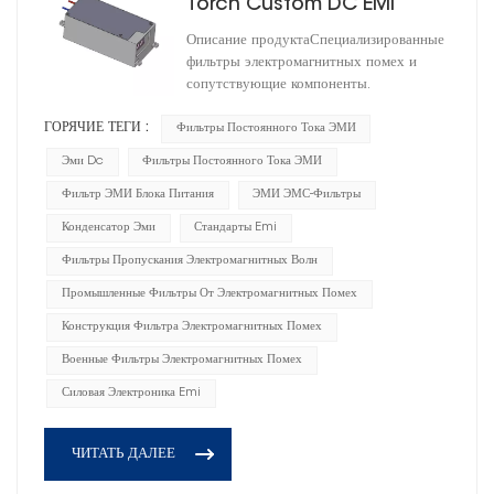
Torch Custom DC EMI
Power Filters
Описание продуктаСпециализированные
HD1D100020R0T(A)-XY02
фильтры электромагнитных помех и
сопутствующие компоненты.
ГОРЯЧИЕ ТЕГИ :
Фильтры Постоянного Тока ЭМИ
Эми Dc
Фильтры Постоянного Тока ЭМИ
Фильтр ЭМИ Блока Питания
ЭМИ ЭМС-Фильтры
Конденсатор Эми
Стандарты Emi
Фильтры Пропускания Электромагнитных Волн
Промышленные Фильтры От Электромагнитных Помех
Конструкция Фильтра Электромагнитных Помех
Военные Фильтры Электромагнитных Помех
Силовая Электроника Emi
ЧИТАТЬ ДАЛЕЕ