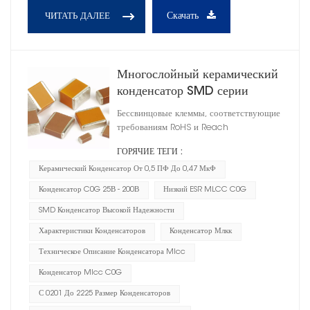
Скачать
ЧИТАТЬ ДАЛЕЕ
Многослойный керамический
конденсатор SMD серии
CC41 C0G
Бессвинцовые клеммы, соответствующие
требованиям RoHS и Reach
ГОРЯЧИЕ ТЕГИ :
Керамический Конденсатор От 0,5 ПФ До 0,47 МкФ
Конденсатор C0G 25В - 200В
Низкий ESR MLCC C0G
SMD Конденсатор Высокой Надежности
Характеристики Конденсаторов
Конденсатор Млкк
Техническое Описание Конденсатора Mlcc
Конденсатор Mlcc C0G
С 0201 До 2225 Размер Конденсаторов