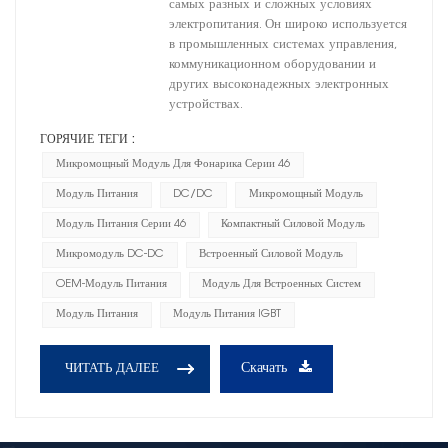
самых разных и сложных условиях
электропитания. Он широко используется
в промышленных системах управления,
коммуникационном оборудовании и
других высоконадежных электронных
устройствах.
ГОРЯЧИЕ ТЕГИ :
Микромощный Модуль Для Фонарика Серии 46
Модуль Питания
DC/DC
Микромощный Модуль
Модуль Питания Серии 46
Компактный Силовой Модуль
Микромодуль DC-DC
Встроенный Силовой Модуль
OEM-Модуль Питания
Модуль Для Встроенных Систем
Модуль Питания
Модуль Питания IGBT
Скачать
ЧИТАТЬ ДАЛЕЕ