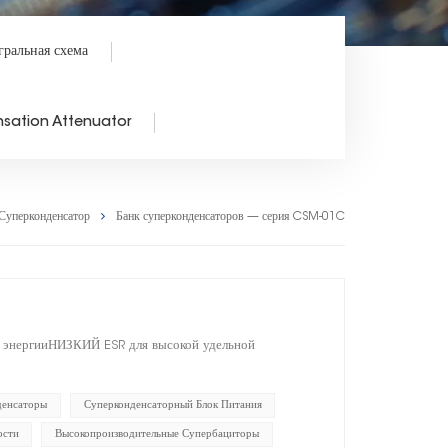
гральная схема
sation Attenuator
Суперконденсатор
Банк суперконденсаторов — серия CSM-01C
е энергииНИЗКИЙ ESR для высокой удельной
денсаторы
Суперконденсаторный Блок Питания
ости
Высокопроизводительные Супербациторы