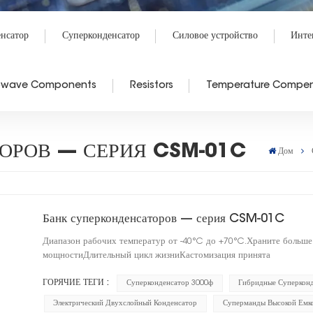
енсатор
Суперконденсатор
Силовое устройство
Инте
rowave Components
Resistors
Temperature Compen
ОРОВ — СЕРИЯ CSM-01C
Дом
Банк суперконденсаторов — серия CSM-01C
Диапазон рабочих температур от -40°C до +70°C.Храните больш
мощностиДлительный цикл жизниКастомизация принята
ГОРЯЧИЕ ТЕГИ :
Суперконденсатор 3000ф
Гибридные Суперкон
Электрический Двухслойный Конденсатор
Суперманды Высокой Емк