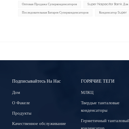
Оптовая Продажа Суперконденсаторов
Super Napacitor Bank Для
Последовательная Батарея Суперконденсаторов
Конденсатор Super
Подписывайтесь На Нас
ГОРЯЧИЕ ТЕГИ
Дом
МЛКЦ
О Факеле
Твердые танталовые
конденсаторы
Продукты
Герметичный танталовы
Качественное обслуживание
конденсатор