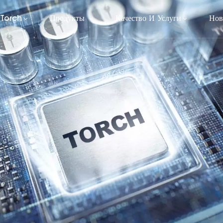
 Torch
Продукты
Качество И Услуги
Нов