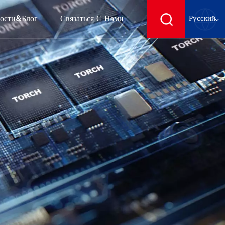
ости&блог
Связаться С Нами
Русский
English
français
Deutsch
español
русский