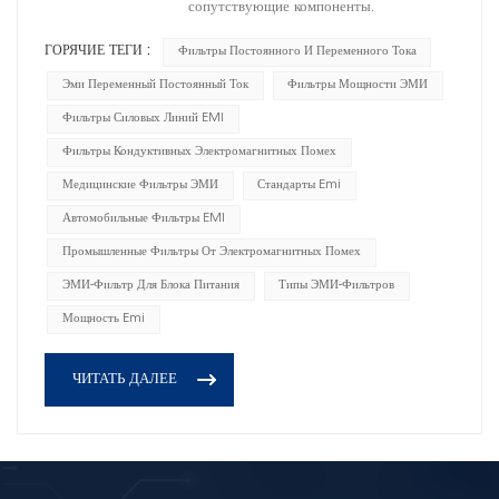
DC1500/AC1500
сопутствующие компоненты.
ГОРЯЧИЕ ТЕГИ :
Фильтры Постоянного И Переменного Тока
Эми Переменный Постоянный Ток
Фильтры Мощности ЭМИ
Фильтры Силовых Линий EMI
Фильтры Кондуктивных Электромагнитных Помех
Медицинские Фильтры ЭМИ
Стандарты Emi
Автомобильные Фильтры EMI
Промышленные Фильтры От Электромагнитных Помех
ЭМИ-Фильтр Для Блока Питания
Типы ЭМИ-Фильтров
Мощность Emi
ЧИТАТЬ ДАЛЕЕ