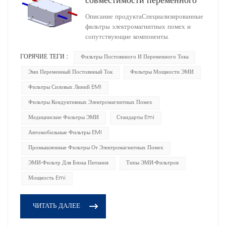
совместимости переменного
тока для фонарей
Описание продуктаСпециализированные
HD1A25060R0X(A)
фильтры электромагнитных помех и
DC1500/AC1500
сопутствующие компоненты.
ГОРЯЧИЕ ТЕГИ :
Фильтры Постоянного И Переменного Тока
Эми Переменный Постоянный Ток
Фильтры Мощности ЭМИ
Фильтры Силовых Линий EMI
Фильтры Кондуктивных Электромагнитных Помех
Медицинские Фильтры ЭМИ
Стандарты Emi
Автомобильные Фильтры EMI
Промышленные Фильтры От Электромагнитных Помех
ЭМИ-Фильтр Для Блока Питания
Типы ЭМИ-Фильтров
Мощность Emi
ЧИТАТЬ ДАЛЕЕ