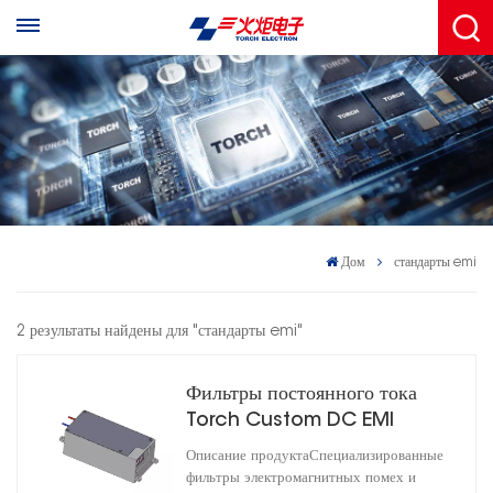
Дом
стандарты emi
2 результаты найдены для "стандарты emi"
Фильтры постоянного тока
Torch Custom DC EMI
Power Filters
Описание продуктаСпециализированные
HD1D100020R0T(A)-XY02
фильтры электромагнитных помех и