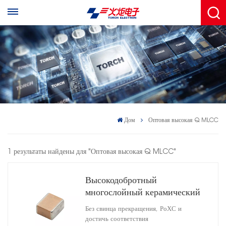
Дом
Оптовая высокая Q MLCC
1 результаты найдены для "Оптовая высокая Q MLCC"
Высокодобротный
многослойный керамический
конденсатор 4040
Без свинца прекращения, РоХС и
достичь соответствия