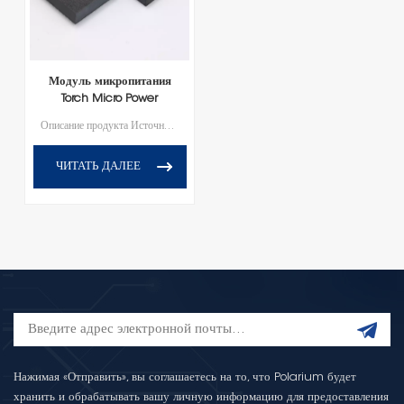
Модуль микропитания
Torch Micro Power
Module серии 46 – DC-
Описание продукта Источник питания Point-of-Load (POL) серии 46 представляет собой решение для управления питанием в корпусе «система в корпусе» (SiP) с компактным корпусом BGA для поверхностного монтажа, обеспечивающим простую установку и компактную интеграцию. Этот DC/DC-преобразователь, разработанный специально для приложений, работающих в непосредственной близости от БИС (больших интегральных схем), обеспечивает точное понижение высокого напряжения до низкого, удовлетворяя потребности электронных систем в электропитании. Благодаря широкому диапазону входного напряжения и превосходной стабилизации напряжения, POL серии 46 обеспечивает стабильную работу в самых разных и сложных условиях электропитания. Он широко используется в промышленных системах управления, коммуникационном оборудовании и других высоконадежных электронных устройствах.
DC преобразователь
ЧИТАТЬ ДАЛЕЕ
Нажимая «Отправить», вы соглашаетесь на то, что Polarium будет
хранить и обрабатывать вашу личную информацию для предоставления