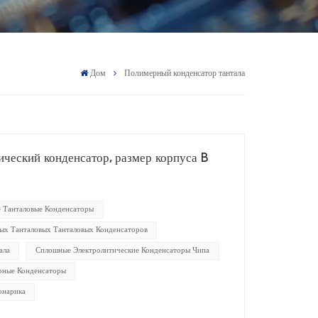
Дом
Полимерный конденсатор тантала
ческий конденсатор, размер корпуса B
 Танталовые Конденсаторы
ых Танталовых Танталовых Конденсаторов
ала
Сплошные Электролитические Конденсаторы Чипа
рные Конденсаторы
онарика