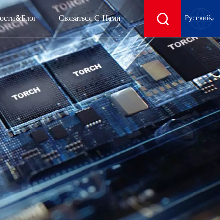
ости&блог
Связаться С Нами
Русский
English
français
Deutsch
español
русский