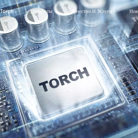
 Torch
Продукты
Качество И Услуги
Нов