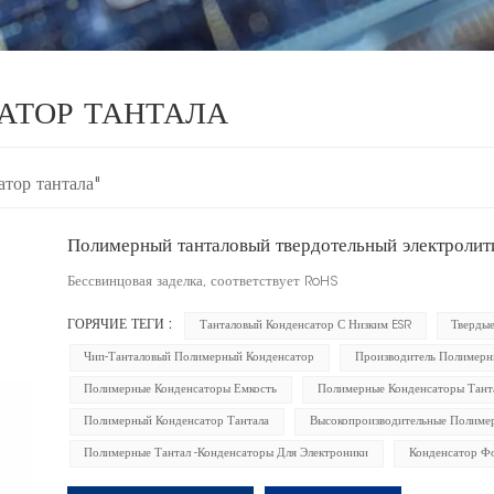
АТОР ТАНТАЛА
тор тантала"
Полимерный танталовый твердотельный электролити
Бессвинцовая заделка, соответствует RoHS
ГОРЯЧИЕ ТЕГИ :
Танталовый Конденсатор С Низким ESR
Твердые
Чип-Танталовый Полимерный Конденсатор
Производитель Полимерн
Полимерные Конденсаторы Емкость
Полимерные Конденсаторы Тант
Полимерный Конденсатор Тантала
Высокопроизводительные Полиме
Полимерные Тантал -конденсаторы Для Электроники
Конденсатор Ф