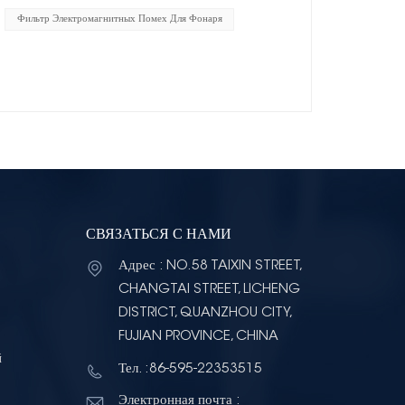
Фильтр Электромагнитных Помех Для Фонаря
СВЯЗАТЬСЯ С НАМИ
Адрес : NO.58 TAIXIN STREET,
CHANGTAI STREET, LICHENG
DISTRICT, QUANZHOU CITY,
FUJIAN PROVINCE, CHINA
й
Тел. :86-595-22353515
Электронная почта :