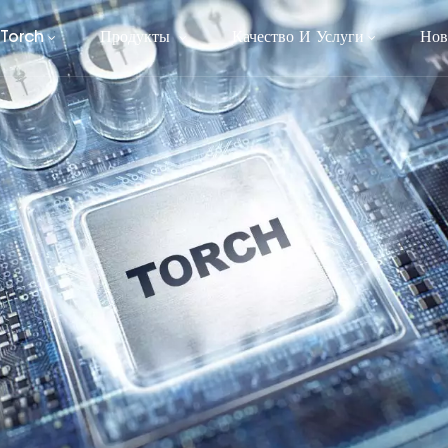
 Torch
Продукты
Качество И Услуги
Нов