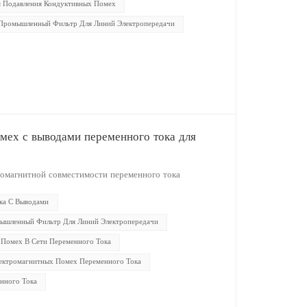
я Подавления Кондуктивных Помех
Промышленный Фильтр Для Линий Электропередачи
мех с выводами переменного тока для
омагнитной совместимости переменного тока
ка С Выводами
ышленный Фильтр Для Линий Электропередачи
 Помех В Сети Переменного Тока
ектромагнитных Помех Переменного Тока
нного Тока