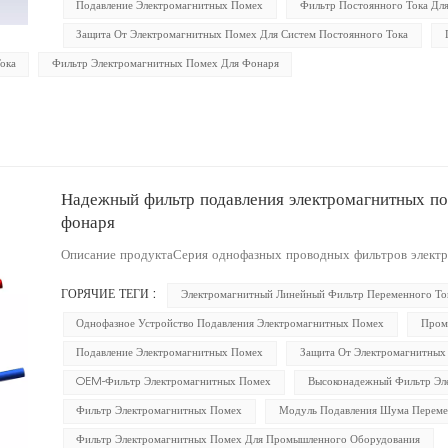
Подавление Электромагнитных Помех
Фильтр Постоянного Тока Дл
Защита От Электромагнитных Помех Для Систем Постоянного Тока
ока
Фильтр Электромагнитных Помех Для Фонаря
Надежный фильтр подавления электромагнитных по
фонаря
Описание продуктаСерия однофазных проводных фильтров электр
ГОРЯЧИЕ ТЕГИ :
Электромагнитный Линейный Фильтр Переменного То
Однофазное Устройство Подавления Электромагнитных Помех
Пром
Подавление Электромагнитных Помех
Защита От Электромагнитных
OEM-Фильтр Электромагнитных Помех
Высоконадежный Фильтр Эл
Фильтр Электромагнитных Помех
Модуль Подавления Шума Переме
Фильтр Электромагнитных Помех Для Промышленного Оборудования