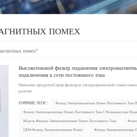
МАГНИТНЫХ ПОМЕХ
магнитных помех"
Высокотоковой фильтр подавления электромагнитн
подключения к сети постоянного тока
Описание продуктаСерия фильтров электромагнитной совместимос
розетке
ГОРЯЧИЕ ТЕГИ :
Фильтр Электромагнитных Помех Постоянного Тока В
Фильтр Электромагнитных Помех Постоянного Тока С Возможностью Подк
Модуль Фильтра Электромагнитных Помех Постоянного Тока
Фильт
OEM-Фильтр Электромагнитных Помех
Фильтр Электромагнитных П