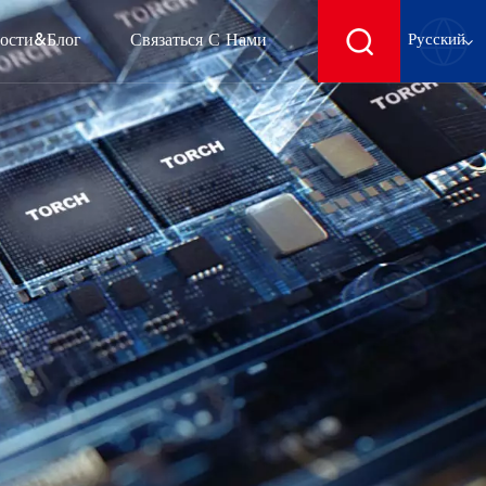
ости&блог
Связаться С Нами
Русский
English
français
Deutsch
español
русский