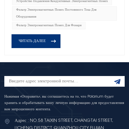
Устройство Подавления Кондуктивных Электромагнитных Помех
Фильтр Электромагнитных Помех Постоянного Тока Для
Оборудования
Фильтр Электромагнитных Помех Для Фонаря
ЧИТАТЬ ДАЛЕЕ
Нажимая «Отправить», вы соглашаетесь на то, что Polarium будет
хранить и обрабатывать вашу личную информацию для предоставления
вам запрошенного контента.
Адрес : NO.58 TAIXIN STREET, CHANGTAI STREET,
LICHENG DISTRICT, QUANZHOU CITY, FUJIAN