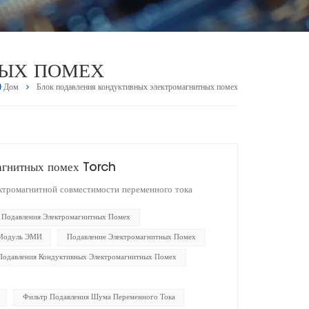
НЫХ ПОМЕХ
Дом
Блок подавления кондуктивных электромагнитных помех
агнитных помех Torch
ктромагнитной совместимости переменного тока
 Подавления Электромагнитных Помех
 Модуль ЭМИ
Подавление Электромагнитных Помех
Подавления Кондуктивных Электромагнитных Помех
Фильтр Подавления Шума Переменного Тока