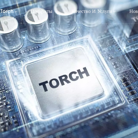
 Torch
Продукты
Качество И Услуги
Нов