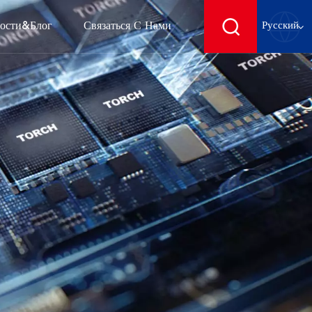
ости&блог
Связаться С Нами
Русский
English
français
Deutsch
español
русский