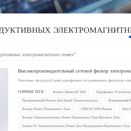
НДУКТИВНЫХ ЭЛЕКТРОМАГНИТ
ндуктивных электромагнитных помех"
Высокопроизводительный сетевой фильтр электром
Описание продуктаСерия однофазных встраиваемых фильтров эле
ГОРЯЧИЕ ТЕГИ :
Фильтр Линии AC EMI
Однофазное Устройство
Промышленный Фильтр Для Линий Электропередачи
Встраиваемый
Фильтр Помех Переменного Тока
OEM AC EMI Фильтр
Блок 
Фильтр Электромагнитных Помех Переменного Тока Высокого Тока
Защита От Электромагнитных Помех Для Оборудования Переменного Тока