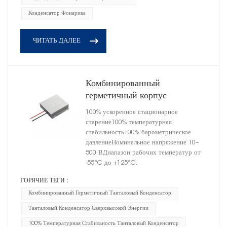
Конденсатор Фонарика
ЧИТАТЬ ДАЛЕЕ
Комбинированный
герметичный корпус
высокоэнергетического
100% ускоренное стационарное
танталового конденсатора,
старение100% температурная
размер D
стабильность100% барометрическое
давлениеНоминальное напряжение 10–
500 ВДиапазон рабочих температур от
-55°C до +125°C.
ГОРЯЧИЕ ТЕГИ :
Комбинированный Герметичный Танталовый Конденсатор
Танталовый Конденсатор Сверхвысокой Энергии
100% Температурная Стабильность Танталовый Конденсатор