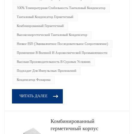
100% Температурная Стабильность Танталовый Конденсатор
Танталовый Конденсатор Герметичный
Комбинированный Герметичный
Высокоэнергетический Танталовый Конденсатор
Низкое ESR (эквивалентное Последовательное Сопротивление)
Применение В Военной И Аэрокосмической Промышленности
Высокая Производительность В Суровых Условиях
Подходит Для Импульсных Приложений
Конденсатор Фонарика
ЧИТАТЬ ДАЛЕЕ
Комбинированный
герметичный корпус