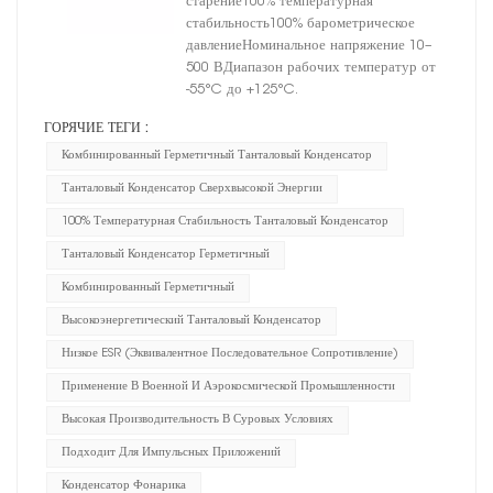
старение100% температурная
размер E
стабильность100% барометрическое
давлениеНоминальное напряжение 10–
500 ВДиапазон рабочих температур от
-55°C до +125°C.
ГОРЯЧИЕ ТЕГИ :
Комбинированный Герметичный Танталовый Конденсатор
Танталовый Конденсатор Сверхвысокой Энергии
100% Температурная Стабильность Танталовый Конденсатор
Танталовый Конденсатор Герметичный
Комбинированный Герметичный
Высокоэнергетический Танталовый Конденсатор
Низкое ESR (эквивалентное Последовательное Сопротивление)
Применение В Военной И Аэрокосмической Промышленности
Высокая Производительность В Суровых Условиях
Подходит Для Импульсных Приложений
Конденсатор Фонарика