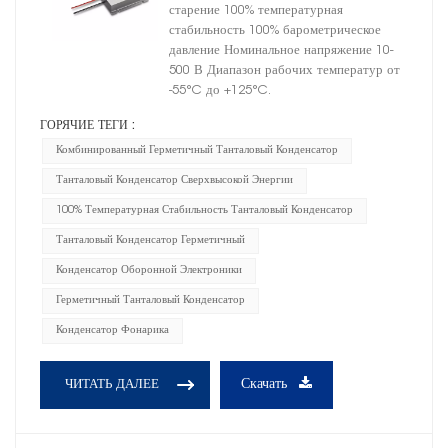
танталовый конденсатор
старение 100% температурная
стабильность 100% барометрическое
давление Номинальное напряжение 10-
500 В Диапазон рабочих температур от
-55°C до +125°C.
ГОРЯЧИЕ ТЕГИ :
Комбинированный Герметичный Танталовый Конденсатор
Танталовый Конденсатор Сверхвысокой Энергии
100% Температурная Стабильность Танталовый Конденсатор
Танталовый Конденсатор Герметичный
Конденсатор Оборонной Электроники
Герметичный Танталовый Конденсатор
Конденсатор Фонарика
Скачать
ЧИТАТЬ ДАЛЕЕ