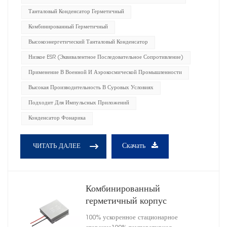
Танталовый Конденсатор Герметичный
Комбинированный Герметичный
Высокоэнергетический Танталовый Конденсатор
Низкое ESR (эквивалентное Последовательное Сопротивление)
Применение В Военной И Аэрокосмической Промышленности
Высокая Производительность В Суровых Условиях
Подходит Для Импульсных Приложений
Конденсатор Фонарика
Скачать
ЧИТАТЬ ДАЛЕЕ
Комбинированный
герметичный корпус
высокоэнергетического
100% ускоренное стационарное
танталового конденсатора,