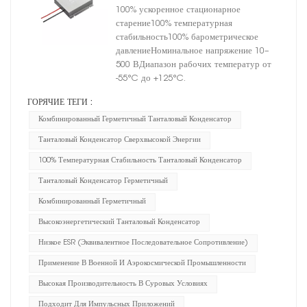
высокоэнергетического
100% ускоренное стационарное
танталового конденсатора,
старение100% температурная
размер C
стабильность100% барометрическое
давлениеНоминальное напряжение 10–
500 ВДиапазон рабочих температур от
-55°C до +125°C.
ГОРЯЧИЕ ТЕГИ :
Комбинированный Герметичный Танталовый Конденсатор
Танталовый Конденсатор Сверхвысокой Энергии
100% Температурная Стабильность Танталовый Конденсатор
Танталовый Конденсатор Герметичный
Комбинированный Герметичный
Высокоэнергетический Танталовый Конденсатор
Низкое ESR (эквивалентное Последовательное Сопротивление)
Применение В Военной И Аэрокосмической Промышленности
Высокая Производительность В Суровых Условиях
Подходит Для Импульсных Приложений