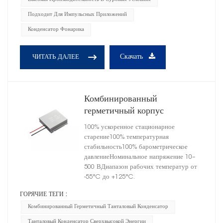
Подходит Для Импульсных Приложений
Конденсатор Фонарика
Скачать
ЧИТАТЬ ДАЛЕЕ
Комбинированный
герметичный корпус
высокоэнергетического
100% ускоренное стационарное
танталового конденсатора,
старение100% температурная
размер B
стабильность100% барометрическое
давлениеНоминальное напряжение 10–
500 ВДиапазон рабочих температур от
-55°C до +125°C.
ГОРЯЧИЕ ТЕГИ :
Комбинированный Герметичный Танталовый Конденсатор
Танталовый Конденсатор Сверхвысокой Энергии