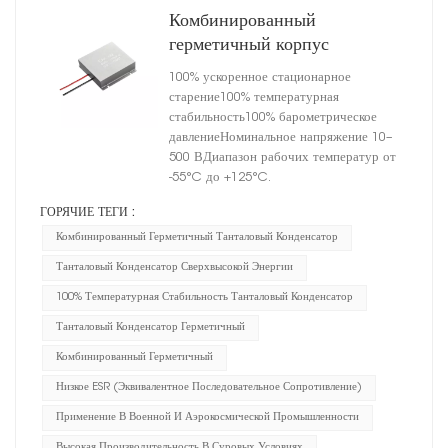
Комбинированный
герметичный корпус
высокоэнергетического
100% ускоренное стационарное
танталового конденсатора,
старение100% температурная
размер A
стабильность100% барометрическое
давлениеНоминальное напряжение 10–
500 ВДиапазон рабочих температур от
-55°C до +125°C.
ГОРЯЧИЕ ТЕГИ :
Комбинированный Герметичный Танталовый Конденсатор
Танталовый Конденсатор Сверхвысокой Энергии
100% Температурная Стабильность Танталовый Конденсатор
Танталовый Конденсатор Герметичный
Комбинированный Герметичный
Низкое ESR (эквивалентное Последовательное Сопротивление)
Применение В Военной И Аэрокосмической Промышленности
Высокая Производительность В Суровых Условиях