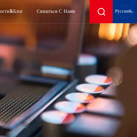
ости&блог
Связаться С Нами
Русский
English
français
Deutsch
español
русский