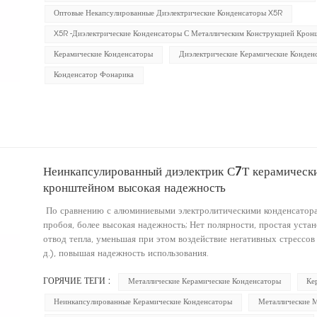
Оптовые Некапсулированные Диэлектрические Конденсаторы X5R
X5R -диэлектрические Конденсаторы С Металлическим Конструкцией Крон
Керамические Конденсаторы
Диэлектрические Керамические Конден
Конденсатор Фонарика
Неинкапсулированный диэлектрик С7Т керамически
кронштейном высокая надежность
По сравнению с алюминиевыми электролитическими конденсатора
пробоя, более высокая надежность; Нет полярности, простая уст
отвод тепла, уменьшая при этом воздействие негативных стрессов
д.), повышая надежность использования.
ГОРЯЧИЕ ТЕГИ :
Металлические Керамические Конденсаторы
Ке
Неинкапсулированные Керамические Конденсаторы
Металлические 