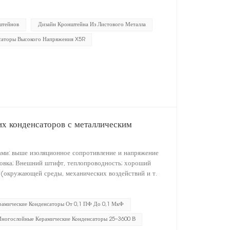
штейнов
Дизайн Кронштейна Из Листового Металла
саторы Высокого Напряжения X5R
х конденсаторов с металлическим
ми: выше изоляционное сопротивление и напряжение
ановка; Внешний штифт, теплопроводность; хороший
 (окружающей среды, механических воздействий и т.
рамические Конденсаторы От 0,1 ПФ До 0,1 МкФ
Многослойные Керамические Конденсаторы 25–3600 В