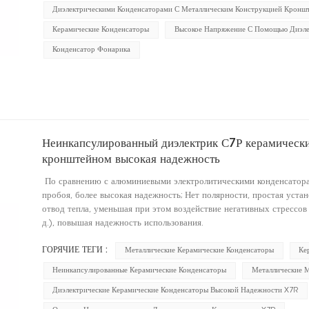
Диэлектрическими Конденсаторами С Металлическим Конструкцией Кронш
Керамические Конденсаторы
Высокое Напряжение С Помощью Диэле
Конденсатор Фонарика
Неинкапсулированный диэлектрик С7Р керамически
кронштейном высокая надежность
По сравнению с алюминиевыми электролитическими конденсатора
пробоя, более высокая надежность; Нет полярности, простая уст
отвод тепла, уменьшая при этом воздействие негативных стрессов
д.), повышая надежность использования.
ГОРЯЧИЕ ТЕГИ :
Металлические Керамические Конденсаторы
Ке
Неинкапсулированные Керамические Конденсаторы
Металлические 
Диэлектрические Керамические Конденсаторы Высокой Надежности X7R