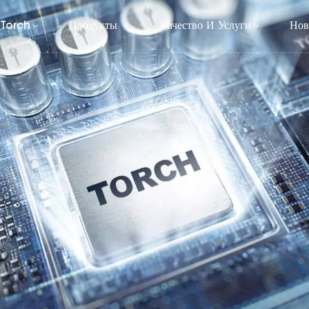
 Torch
Продукты
Качество И Услуги
Нов