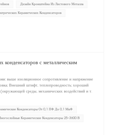
тейнов
Дизайн Кронштейна Из Листового Металла
ктрических Керамических Конденсаторов
х конденсаторов с металлическим
ми: выше изоляционное сопротивление и напряжение
ановка; Внешний штифт, теплопроводность; хороший
 (окружающей среды, механических воздействий и т.
рамические Конденсаторы От 0,1 ПФ До 0,1 МкФ
Многослойные Керамические Конденсаторы 25–3600 В