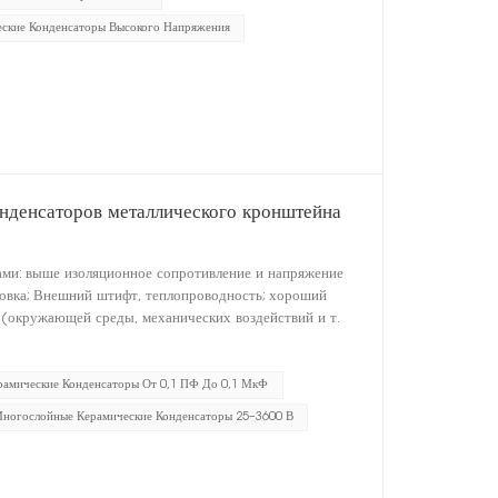
ские Конденсаторы Высокого Напряжения
нденсаторов металлического кронштейна
ми: выше изоляционное сопротивление и напряжение
ановка; Внешний штифт, теплопроводность; хороший
 (окружающей среды, механических воздействий и т.
рамические Конденсаторы От 0,1 ПФ До 0,1 МкФ
Многослойные Керамические Конденсаторы 25–3600 В