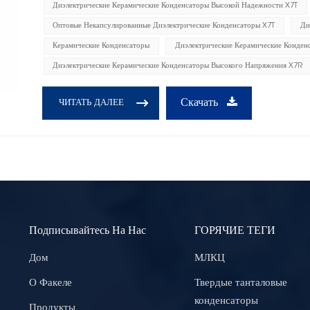
Диэлектрические Керамические Конденсаторы Высокой Надежности X7T
Оптовые Некапсулированные Диэлектрические Конденсаторы X7T
Ди
Керамические Конденсаторы
Диэлектрические Керамические Конден
Диэлектрические Керамические Конденсаторы Высокого Напряжения X7R
Скачать
ЧИТАТЬ ДАЛЕЕ
Подписывайтесь На Нас
ГОРЯЧИЕ ТЕГИ
Дом
МЛКЦ
О Факеле
Твердые танталовые
конденсаторы
Продукты