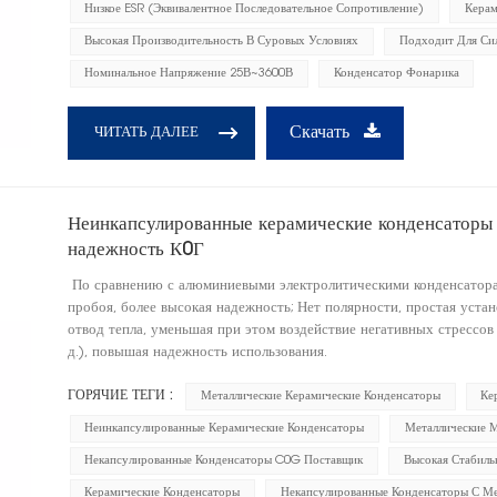
Низкое ESR (эквивалентное Последовательное Сопротивление)
Керам
Высокая Производительность В Суровых Условиях
Подходит Для Си
Номинальное Напряжение 25В~3600В
Конденсатор Фонарика
Скачать
ЧИТАТЬ ДАЛЕЕ
Неинкапсулированные керамические конденсаторы
надежность К0Г
По сравнению с алюминиевыми электролитическими конденсатора
пробоя, более высокая надежность; Нет полярности, простая уст
отвод тепла, уменьшая при этом воздействие негативных стрессов
д.), повышая надежность использования.
ГОРЯЧИЕ ТЕГИ :
Металлические Керамические Конденсаторы
Ке
Неинкапсулированные Керамические Конденсаторы
Металлические 
Некапсулированные Конденсаторы C0G Поставщик
Высокая Стабиль
Керамические Конденсаторы
Некапсулированные Конденсаторы С М