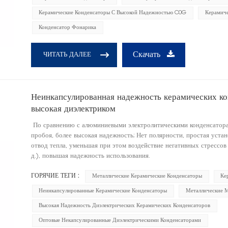
Керамические Конденсаторы С Высокой Надежностью C0G
Керамиче
Конденсатор Фонарика
Скачать
ЧИТАТЬ ДАЛЕЕ
Неинкапсулированная надежность керамических ко
высокая диэлектриком
По сравнению с алюминиевыми электролитическими конденсатора
пробоя, более высокая надежность; Нет полярности, простая уст
отвод тепла, уменьшая при этом воздействие негативных стрессов
д.), повышая надежность использования.
ГОРЯЧИЕ ТЕГИ :
Металлические Керамические Конденсаторы
Ке
Неинкапсулированные Керамические Конденсаторы
Металлические 
Высокая Надежность Диэлектрических Керамических Конденсаторов
Оптовые Некапсулированные Диэлектрическими Конденсаторами