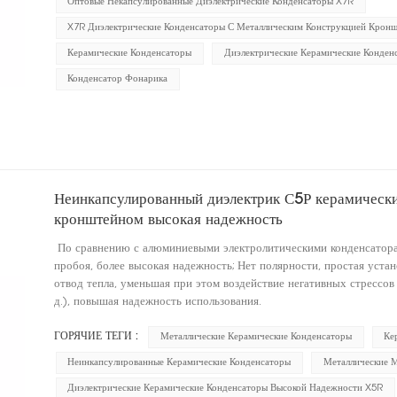
Оптовые Некапсулированные Диэлектрические Конденсаторы X7R
X7R Диэлектрические Конденсаторы С Металлическим Конструкцией Крон
Керамические Конденсаторы
Диэлектрические Керамические Конден
Конденсатор Фонарика
Неинкапсулированный диэлектрик С5Р керамически
кронштейном высокая надежность
По сравнению с алюминиевыми электролитическими конденсатора
пробоя, более высокая надежность; Нет полярности, простая уст
отвод тепла, уменьшая при этом воздействие негативных стрессов
д.), повышая надежность использования.
ГОРЯЧИЕ ТЕГИ :
Металлические Керамические Конденсаторы
Ке
Неинкапсулированные Керамические Конденсаторы
Металлические 
Диэлектрические Керамические Конденсаторы Высокой Надежности X5R