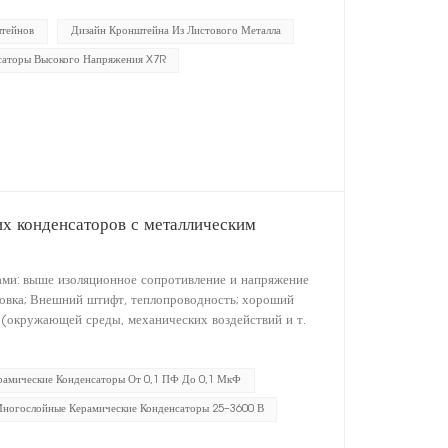
штейнов
Дизайн Кронштейна Из Листового Металла
саторы Высокого Напряжения X7R
х конденсаторов с металлическим
ми: выше изоляционное сопротивление и напряжение
ановка; Внешний штифт, теплопроводность; хороший
 (окружающей среды, механических воздействий и т.
рамические Конденсаторы От 0,1 ПФ До 0,1 МкФ
Многослойные Керамические Конденсаторы 25–3600 В