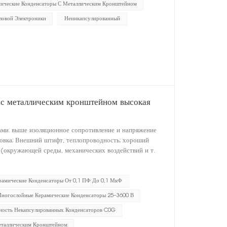
ические Конденсаторы С Металлическим Кронштейном
ловой Электроники
Неинкапсулированный
 с металлическим кронштейном высокая
ми: выше изоляционное сопротивление и напряжение
ановка; Внешний штифт, теплопроводность; хороший
 (окружающей среды, механических воздействий и т.
рамические Конденсаторы От 0,1 ПФ До 0,1 МкФ
Многослойные Керамические Конденсаторы 25–3600 В
ность Некапсулированных Конденсаторов C0G
еталлическим Кронштейном