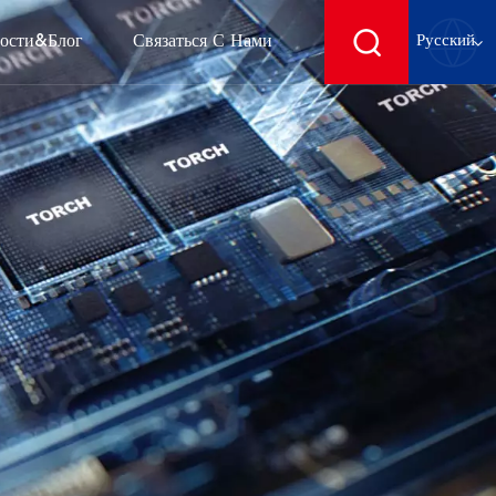
ости&блог
Связаться С Нами
Русский
English
français
Deutsch
español
русский