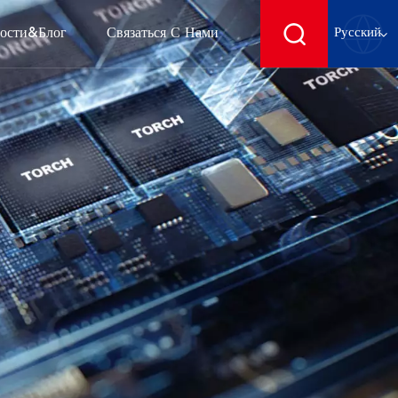
ости&блог
Связаться С Нами
Русский
English
français
Deutsch
español
русский