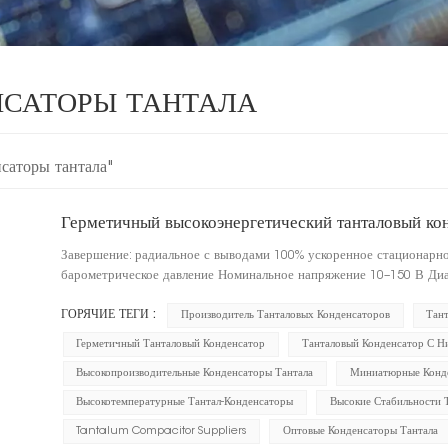
САТОРЫ ТАНТАЛА
саторы тантала"
Герметичный высокоэнергетический танталовый кон
Завершение: радиальное с выводами 100% ускоренное стационарн
барометрическое давление Номинальное напряжение 10–150 В Ди
ГОРЯЧИЕ ТЕГИ :
Производитель Танталовых Конденсаторов
Тан
Герметичный Танталовый Конденсатор
Танталовый Конденсатор С Н
Высокопроизводительные Конденсаторы Тантала
Миниатюрные Конде
Высокотемпературные Тантал-Конденсаторы
Высокие Стабильности 
Tantalum Compacitor Suppliers
Оптовые Конденсаторы Тантала