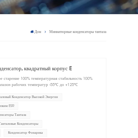
Дом
Миниатюрные конденсаторы тантала
денсатор, квадратный корпус E
ое старение 100% температурная стабильность 100%
апазон рабочих температур -55℃ до +125℃
таловый Конденсатор Высокой Энергии
изким ESR
нсаторы Тантала
Танталовые Конденсаторы
Конденсатор Фонарика