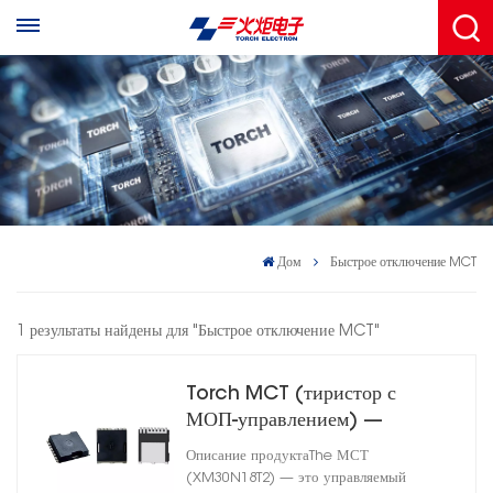
Дом
Быстрое отключение MCT
1 результаты найдены для "Быстрое отключение MCT"
Torch MCT (тиристор с
МОП-управлением) —
высоковольтное
Описание продуктаThe МСТ
коммутационное устройство
(XM30N18T2) — это управляемый