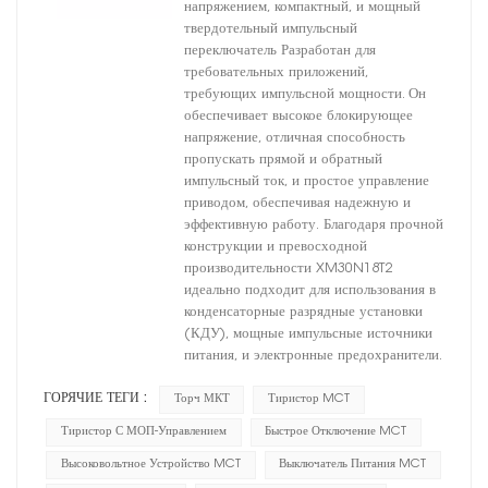
напряжением, компактный, и мощный
твердотельный импульсный
переключатель Разработан для
требовательных приложений,
требующих импульсной мощности. Он
обеспечивает высокое блокирующее
напряжение, отличная способность
пропускать прямой и обратный
импульсный ток, и простое управление
приводом, обеспечивая надежную и
эффективную работу. Благодаря прочной
конструкции и превосходной
производительности XM30N18T2
идеально подходит для использования в
конденсаторные разрядные установки
(КДУ), мощные импульсные источники
питания, и электронные предохранители.
ГОРЯЧИЕ ТЕГИ :
Торч МКТ
Тиристор MCT
Тиристор С МОП-Управлением
Быстрое Отключение MCT
Высоковольтное Устройство MCT
Выключатель Питания MCT