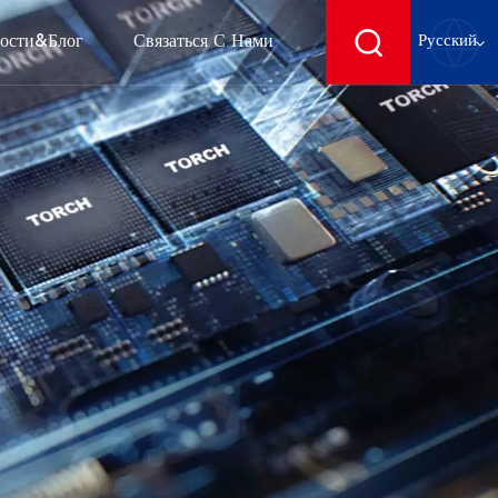
ости&блог
Связаться С Нами
Русский
English
français
Deutsch
español
русский