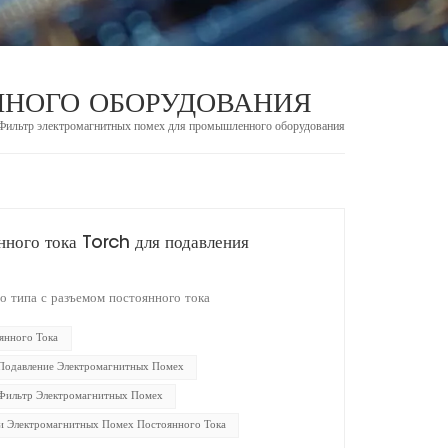
НОГО ОБОРУДОВАНИЯ
Фильтр электромагнитных помех для промышленного оборудования
нного тока Torch для подавления
 типа с разъемом постоянного тока
янного Тока
одавление Электромагнитных Помех
Фильтр Электромагнитных Помех
 Электромагнитных Помех Постоянного Тока