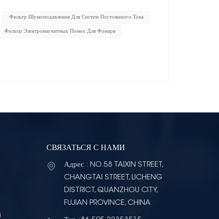
Фильтр Шумоподавления Для Систем Постоянного Тока
Фильтр Электромагнитных Помех Для Фонаря
СВЯЗАТЬСЯ С НАМИ
Адрес : NO.58 TAIXIN STREET,
CHANGTAI STREET, LICHENG
DISTRICT, QUANZHOU CITY,
FUJIAN PROVINCE, CHINA
й