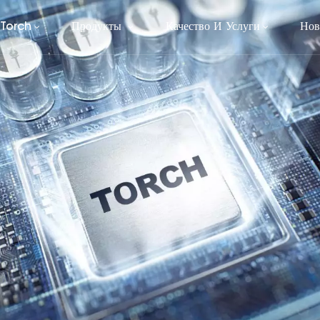
 Torch
Продукты
Качество И Услуги
Нов